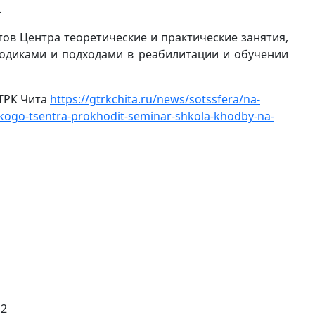
.
ов Центра теоретические и практические занятия,
одиками и подходами в реабилитации и обучении
ТРК Чита
https://gtrkchita.ru/news/sotssfera/na-
kogo-tsentra-prokhodit-seminar-shkola-khodby-na-
 2