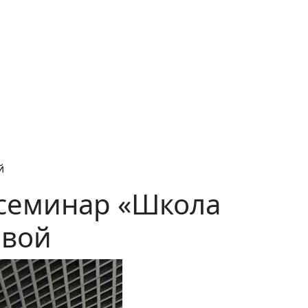
й
семинар «Школа
евой