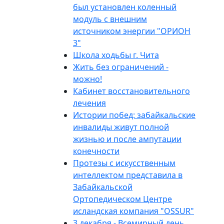
был установлен коленный
модуль с внешним
источником энергии "ОРИОН
3"
Школа ходьбы г. Чита
Жить без ограничений -
можно!
Кабинет восстановительного
лечения
Истории побед: забайкальские
инвалиды живут полной
жизнью и после ампутации
конечности
Протезы с искусственным
интеллектом представила в
Забайкальской
Ортопедическом Центре
исландская компания "OSSUR"
3 декабря - Всемирный день