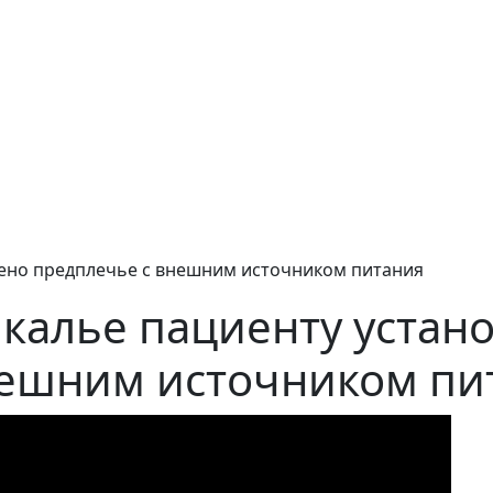
лено предплечье с внешним источником питания
калье пациенту устан
нешним источником пи