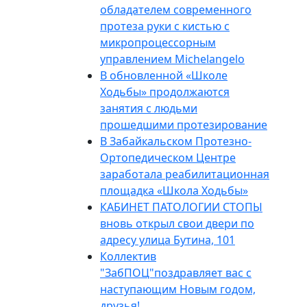
обладателем современного
протеза руки с кистью с
микропроцессорным
управлением Michelangelo
В обновленной «Школе
Ходьбы» продолжаются
занятия с людьми
прошедшими протезирование
В Забайкальском Протезно-
Ортопедическом Центре
заработала реабилитационная
площадка «Школа Ходьбы»
КАБИНЕТ ПАТОЛОГИИ СТОПЫ
вновь открыл свои двери по
адресу улица Бутина, 101
Коллектив
"ЗабПОЦ"поздравляет вас с
наступающим Новым годом,
друзья!