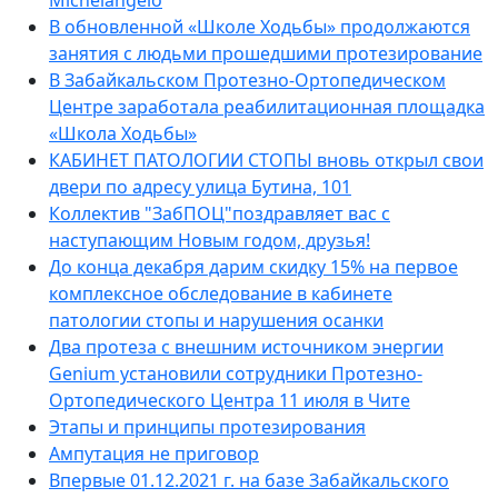
Michelangelo
В обновленной «Школе Ходьбы» продолжаются
занятия с людьми прошедшими протезирование
В Забайкальском Протезно-Ортопедическом
Центре заработала реабилитационная площадка
«Школа Ходьбы»
КАБИНЕТ ПАТОЛОГИИ СТОПЫ вновь открыл свои
двери по адресу улица Бутина, 101
Коллектив "ЗабПОЦ"поздравляет вас с
наступающим Новым годом, друзья!
До конца декабря дарим скидку 15% на первое
комплексное обследование в кабинете
патологии стопы и нарушения осанки
Два протеза с внешним источником энергии
Genium установили сотрудники Протезно-
Ортопедического Центра 11 июля в Чите
Этапы и принципы протезирования
Ампутация не приговор
Впервые 01.12.2021 г. на базе Забайкальского